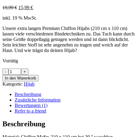
19,99
€
15,99
€
inkl. 19 % MwSt.
Unsere extra langen Premium Chiffon Hijabs (210 cm x 110 cm)
lassen viele verschiedenen Bindetechniken zu. Das Tuch kann durch
seine Größe doppellagig getragen werden und ist dann blickdicht.
Sein leichter Stoff ist sehr angenehm zu tragen und weich auf der
Haut. Und wie trägst du deinen Hijab?
Vorrätig
Premium
Hijab
In den Warenkorb
Dusty
Kategorie:
Hijab
Pink
quantity
Beschreibung
Zusätzliche Information
Bewertungen (1)
Refer to a friend
Beschreibung
Material: Chiffon Maße: 210 x 110 cm bei 30 ° waschbar