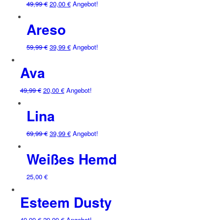
49,99
€
20,00
€
Angebot!
Areso
59,99
€
39,99
€
Angebot!
Ava
49,99
€
20,00
€
Angebot!
Lina
69,99
€
39,99
€
Angebot!
Weißes Hemd
25,00
€
Esteem Dusty
49,99
€
29,99
€
Angebot!